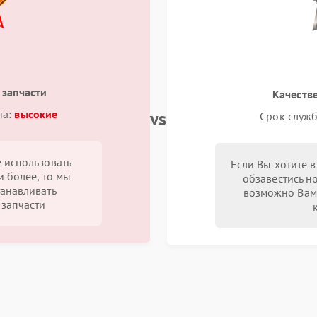
 запчасти
Качеств
vs
на:
высокие
Срок служб
 использовать
Если Вы хотите 
и более, то мы
обзавестись н
анавливать
возможно Вам
запчасти