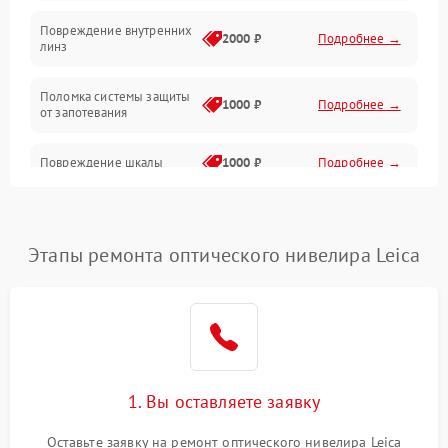
Повреждение внутренних
2000 ₽
Подробнее →
линз
Поломка системы защиты
1000 ₽
Подробнее →
от запотевания
Повреждение шкалы
1000 ₽
Подробнее →
Плохая видимость шкалы
1800 ₽
Подробнее →
Этапы ремонта оптического нивелира Leica
Запотевание линз
3000 ₽
Подробнее →
Царапины на линзах
2500 ₽
Подробнее →
Потеря резкости
2000 ₽
Подробнее →
1. Вы оставляете заявку
Искажение изображения
2000 ₽
Подробнее →
Оставьте заявку на ремонт оптического нивелира Leica