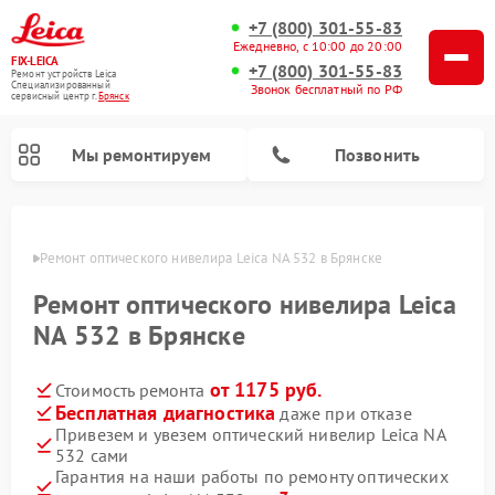
+7 (800) 301-55-83
Ежедневно, с 10:00 до 20:00
FIX-LEICA
+7 (800) 301-55-83
Ремонт устройств Leica
Специализированный
Звонок бесплатный по РФ
cервисный центр г.
Брянск
Мы ремонтируем
Позвонить
янске
Ремонт оптического нивелира Leica NA 532 в Брянске
Ремонт оптического нивелира Leica
NA 532 в Брянске
от 1175 руб.
Стоимость ремонта
Ремонт цифровых биноклей Leica
Ремонт оптических прицелов Leica
Бесплатная диагностика
даже при отказе
Привезем и увезем оптический нивелир Leica NA
532 сами
Гарантия на наши работы по ремонту оптических