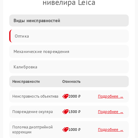
нивелира Leica
Виды неисправностей
Оптика
Механические повреждения
Калибровка
Неисправности
Стоимость
Механика
Неисправность объектива
2000 ₽
Подробнее →
Электропитание
Повреждение окуляра
1500 ₽
Подробнее →
Электроника
Поломка диоптрийной
Аксессуары
1000 ₽
Подробнее →
коррекции