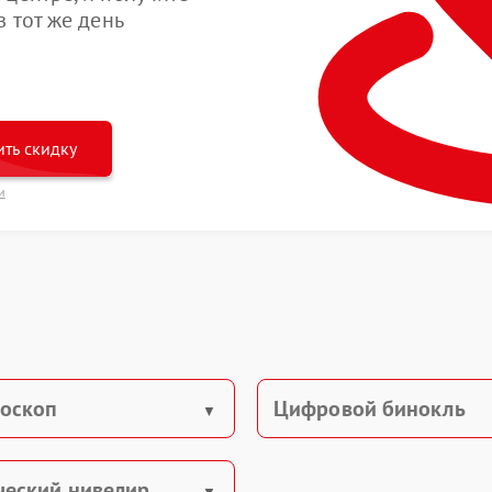
 тот же день
ть скидку
и
оскоп
Цифровой бинокль
ческий нивелир