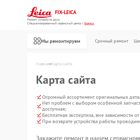
FIX-LEICA
Ремонт устройств Leica
Специализированный cервисный центр г.
Брянск
Мы ремонтируем
Срочный ремонт
Це
Главная
Карта сайта
Карта сайта
Огромный ассортимент оригинальных детал
Нет проблем с выбором особенной запчаст
доступная;
Бесплатная экспертиза, вне зависимости от
Ремонт цифровых биноклей Leica
Ремонт оптических прицелов Leica
Ремонт оптических нивелиров Leica
При возврате устройства работы проводим 
Закажите ремонт в нашем сервисном 