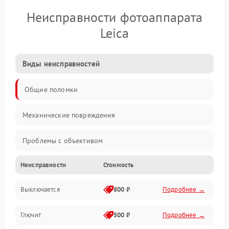
Неисправности фотоаппарата
Leica
Виды неисправностей
Общие поломки
Механические повреждения
Проблемы с объективом
Неисправности
Стоимость
Электронные ошибки
Выключается
800 ₽
Подробнее →
Механические проблемы
Глючит
500 ₽
Подробнее →
Матрица и оптика