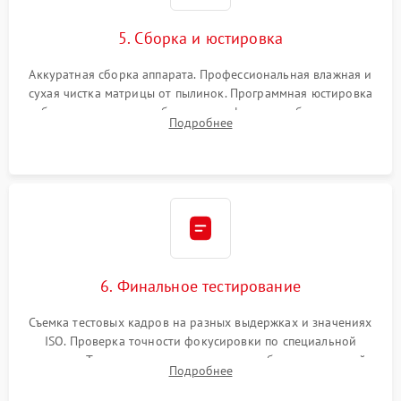
5. Сборка и юстировка
Аккуратная сборка аппарата. Профессиональная влажная и
сухая чистка матрицы от пылинок. Программная юстировка
рабочего отрезка, калибровка автофокуса, стабилизатора и
Подробнее
экспозамера с помощью сервисного ПО.
6. Финальное тестирование
Съемка тестовых кадров на разных выдержках и значениях
ISO. Проверка точности фокусировки по специальной
мишени. Тест записи на карту памяти, работы встроенной
Подробнее
вспышки, микрофона и всех кнопок управления.