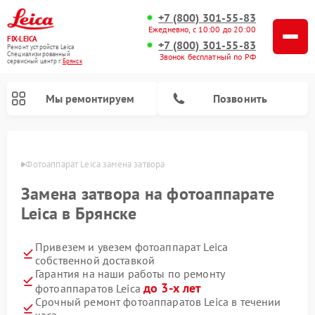
+7 (800) 301-55-83
Ежедневно, с 10:00 до 20:00
FIX-LEICA
+7 (800) 301-55-83
Ремонт устройств Leica
Специализированный
Звонок бесплатный по РФ
cервисный центр г.
Брянск
Мы ремонтируем
Позвонить
янске
Фотоаппарат Leica замена затвора
Замена затвора на фотоаппарате
Leica в Брянске
Привезем и увезем фотоаппарат Leica
Ремонт оптических нивелиров Leica
Ремонт цифровых биноклей Leica
Ремонт оптических прицелов Leica
собственной доставкой
Гарантия на наши работы по ремонту
до 3-х лет
фотоаппаратов Leica
Срочный ремонт фотоаппаратов Leica в течении