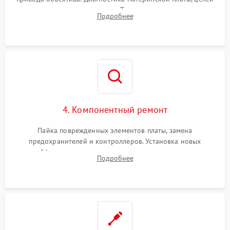
питания и картоприемника. Тестирование механизма
Подробнее
затвора и блока внутрикамерной стабилизации.
4. Компонентный ремонт
Пайка поврежденных элементов платы, замена
предохранителей и контроллеров. Установка новых
шлейфов, дисплея, механизма затвора или двигателя
Подробнее
автофокуса. Восстановление геометрии тубуса объектива
при заклинивании.