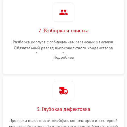
2. Разборка и очистка
Разборка корпуса с соблюдением сервисных мануалов.
Обязательный разряд высоковольтного конденсатора
вспышки для безопасности. Очистка внутренних узлов от
Подробнее
пыли, песка и следов влаги с помощью спецсредств.
3. Глубокая дефектовка
Проверка целостности шлейфов, коннекторов и шестерней
привода объектива. Диагностика материнской платы, цепей