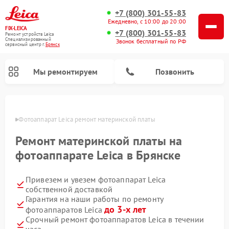
+7 (800) 301-55-83
Ежедневно, с 10:00 до 20:00
FIX-LEICA
+7 (800) 301-55-83
Ремонт устройств Leica
Специализированный
Звонок бесплатный по РФ
cервисный центр г.
Брянск
Мы ремонтируем
Позвонить
янске
Фотоаппарат Leica ремонт материнской платы
Ремонт материнской платы на
фотоаппарате Leica в Брянске
Привезем и увезем фотоаппарат Leica
Ремонт оптических нивелиров Leica
Ремонт цифровых биноклей Leica
Ремонт оптических прицелов Leica
собственной доставкой
Гарантия на наши работы по ремонту
до 3-х лет
фотоаппаратов Leica
Срочный ремонт фотоаппаратов Leica в течении