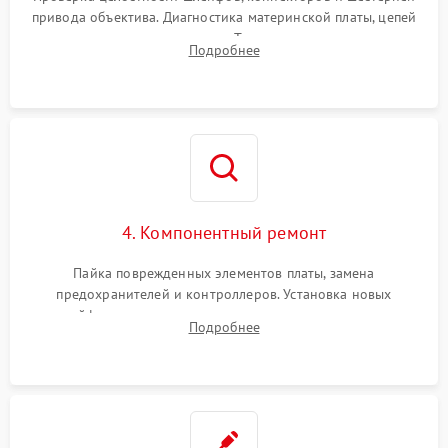
привода объектива. Диагностика материнской платы, цепей
питания и картоприемника. Тестирование механизма
Подробнее
затвора и блока внутрикамерной стабилизации.
4. Компонентный ремонт
Пайка поврежденных элементов платы, замена
предохранителей и контроллеров. Установка новых
шлейфов, дисплея, механизма затвора или двигателя
Подробнее
автофокуса. Восстановление геометрии тубуса объектива
при заклинивании.