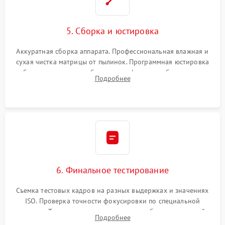
5. Сборка и юстировка
Аккуратная сборка аппарата. Профессиональная влажная и
сухая чистка матрицы от пылинок. Программная юстировка
рабочего отрезка, калибровка автофокуса, стабилизатора и
Подробнее
экспозамера с помощью сервисного ПО.
6. Финальное тестирование
Съемка тестовых кадров на разных выдержках и значениях
ISO. Проверка точности фокусировки по специальной
мишени. Тест записи на карту памяти, работы встроенной
Подробнее
вспышки, микрофона и всех кнопок управления.