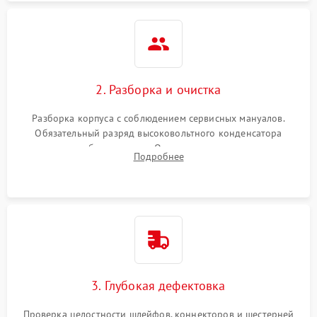
2. Разборка и очистка
Разборка корпуса с соблюдением сервисных мануалов.
Обязательный разряд высоковольтного конденсатора
вспышки для безопасности. Очистка внутренних узлов от
Подробнее
пыли, песка и следов влаги с помощью спецсредств.
3. Глубокая дефектовка
Проверка целостности шлейфов, коннекторов и шестерней