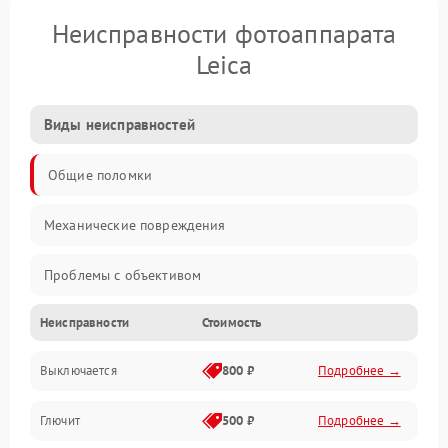
Неисправности фотоаппарата
Leica
Виды неисправностей
Общие поломки
Механические повреждения
Проблемы с объективом
Неисправности
Стоимость
Электронные ошибки
Выключается
800 ₽
Подробнее →
Механические проблемы
Глючит
500 ₽
Подробнее →
Матрица и оптика