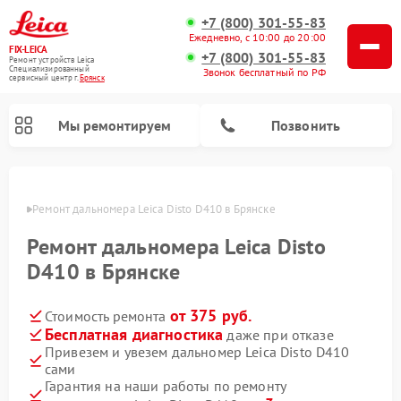
+7 (800) 301-55-83
Ежедневно, с 10:00 до 20:00
FIX-LEICA
+7 (800) 301-55-83
Ремонт устройств Leica
Специализированный
Звонок бесплатный по РФ
cервисный центр г.
Брянск
Мы ремонтируем
Позвонить
янске
Ремонт дальномера Leica Disto D410 в Брянске
Ремонт дальномера Leica Disto
D410 в Брянске
от 375 руб.
Стоимость ремонта
Ремонт цифровых биноклей Leica
Ремонт оптических нивелиров Leica
Ремонт оптических прицелов Leica
Бесплатная диагностика
даже при отказе
Привезем и увезем дальномер Leica Disto D410
сами
Гарантия на наши работы по ремонту