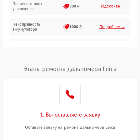
Поломка кнопок
500 ₽
Подробнее →
управления
Неисправность
1000 ₽
Подробнее →
аккумулятора
Неисправность системы
2000 ₽
Подробнее →
измерения расстояния
Повреждение проводов
500 ₽
Подробнее →
Этапы ремонта дальномера Leica
Неисправность системы
1000 ₽
Подробнее →
защиты от перегрузок
Поломка системы
автоматического
1000 ₽
Подробнее →
отключения
1. Вы оставляете заявку
Оставьте заявку на ремонт дальномера Leica
Неисправность системы
защиты от короткого
1000 ₽
Подробнее →
замыкания