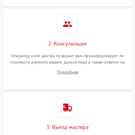
Повреждение системы
1000 ₽
Подробнее →
защиты от перегрева
Неисправность системы
защиты от
1000 ₽
Подробнее →
перенапряжения
2. Консультация
Оператор колл центра позвонит вам, проинформирует по
Неисправность системы
1000 ₽
Подробнее →
стоимости ремонта вашего дальномера а также ответит на
защиты от замыкания
все ваши вопросы.
Подробнее
Повреждение системы
1000 ₽
Подробнее →
защиты от перегрузок
Неисправность системы
1000 ₽
Подробнее →
защиты от перегрева
3. Выезд мастера